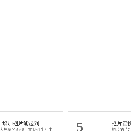
翅片管生产
了解详情
立即咨询
5
上增加翅片能起到…
翅片管
大热量的面积，在我们生活中
翅片的片