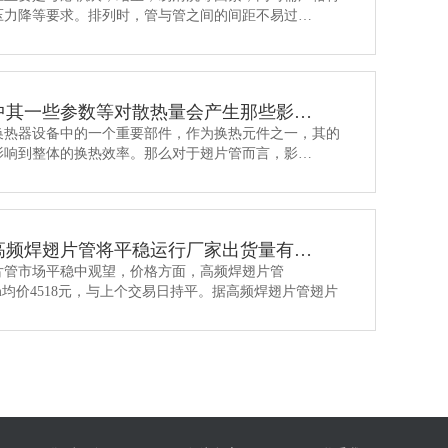
压力降等要求。排列时，管与管之间的间距不易过…
中其一些参数等对散热量会产生那些影…
换热器设备中的一个重要部件，作为换热元件之一，其的
影响到整体的换热效率。那么对于翅片管而言，影…
高频焊翅片管将平稳运行厂家出货量有…
片管市场平稳中观望，价格方面，高频焊翅片管
.5mm均价4518元，与上个交易日持平。据高频焊翅片管翅片