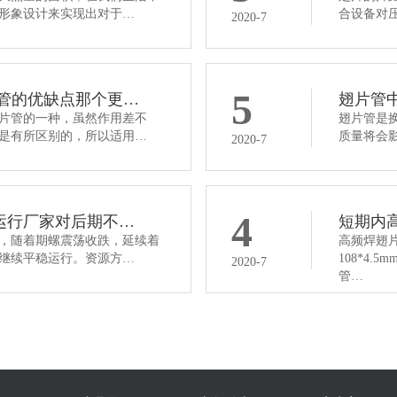
形象设计来实现出对于…
合设备对
2020-7
5
片管的优缺点那个更…
翅片管
片管的一种，虽然作用差不
翅片管是
是有所区别的，所以适用…
质量将会
2020-7
4
运行厂家对后期不…
短期内
，随着期螺震荡收跌，延续着
高频焊翅
继续平稳运行。资源方…
108*4
2020-7
管…