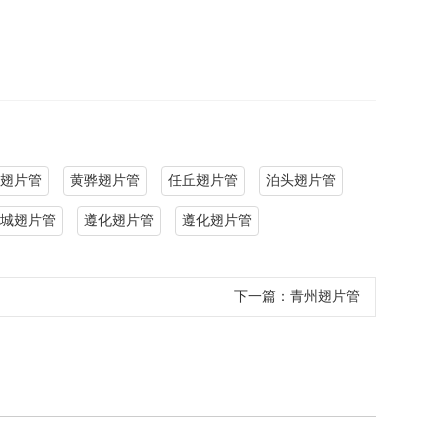
翅片管
黄骅翅片管
任丘翅片管
泊头翅片管
城翅片管
遵化翅片管
遵化翅片管
下一篇：
青州翅片管