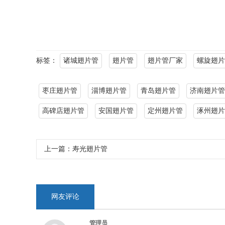
标签：
诸城翅片管
翅片管
翅片管厂家
螺旋翅片
枣庄翅片管
淄博翅片管
青岛翅片管
济南翅片管
高碑店翅片管
安国翅片管
定州翅片管
涿州翅片
上一篇：
寿光翅片管
网友评论
管理员