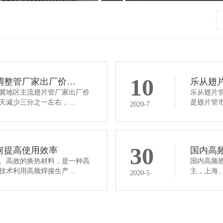
10
调整管厂家出厂价…
乐从翅
冀地区主流翅片管厂家出厂价
乐从翅片
天减少三分之一左右，…
是翅片管
2020-7
30
何提高使用效率
国内高
、高效的换热材料，是一种高
国内高频
技术利用高频焊接生产…
主，上海
2020-5