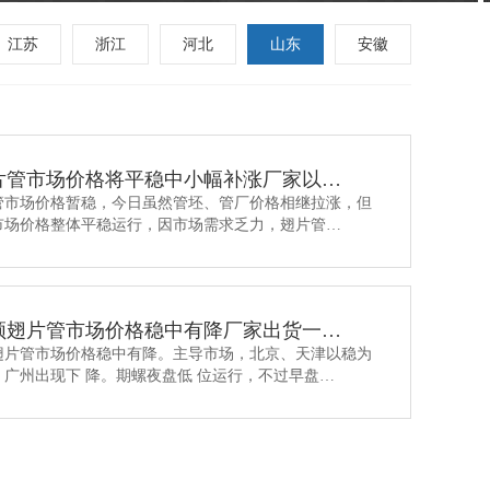
江苏
浙江
河北
山东
安徽
片管市场价格将平稳中小幅补涨厂家以…
管市场价格暂稳，今日虽然管坯、管厂价格相继拉涨，但
市场价格整体平稳运行，因市场需求乏力，翅片管…
频翅片管市场价格稳中有降厂家出货一…
翅片管市场价格稳中有降。主导市场，北京、天津以稳为
、广州出现下 降。期螺夜盘低 位运行，不过早盘…