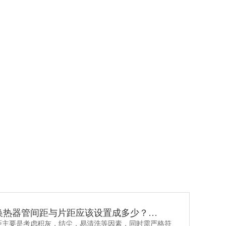
精品翅片管
换热器管间距与片距应该设置成多少？…
距主要是考虑积灰，结尘，易清洗等因素，同时需严格符