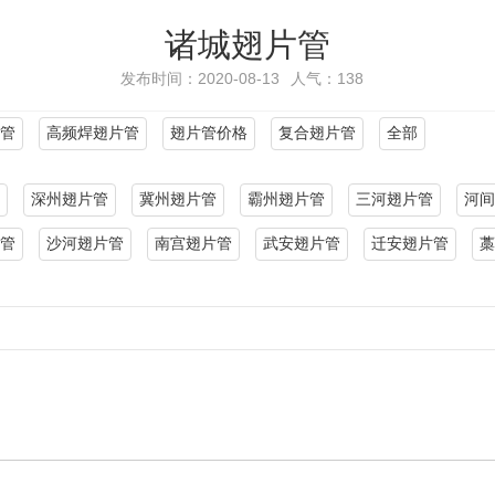
诸城翅片管
发布时间：2020-08-13
人气：
138
管
高频焊翅片管
翅片管价格
复合翅片管
全部
深州翅片管
冀州翅片管
霸州翅片管
三河翅片管
河间
管
沙河翅片管
南宫翅片管
武安翅片管
迁安翅片管
藁