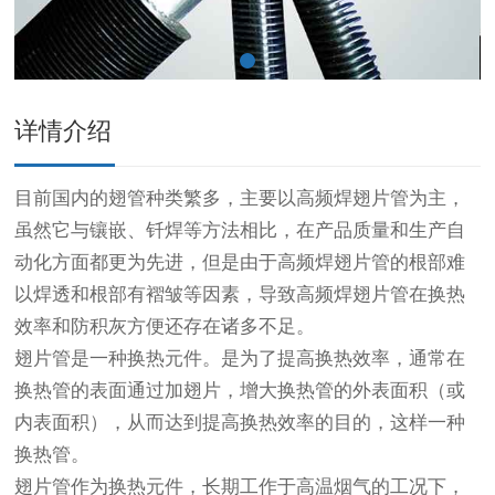
详情介绍
目前国内的翅
管
种类繁多，主要以
高频焊翅片管
为主，
虽然它与镶嵌、钎焊等方法相比，在产品质量和生产自
动化方面都更为先进，但是由于
高频焊翅片管
的根部难
以焊透和根部有褶皱等因素，导致高频焊
翅片管
在换热
效率和防积灰方便还存在诸多不足。
翅片管
是一种换热元件。是为了提高换热效率，通常在
换热
管
的表面通过加翅片，增大换热
管
的外表面积（或
内表面积），从而达到提高换热效率的目的，这样一种
换热
管
。
翅片
管
作为换热元件，长期工作于高温烟气的工况下，