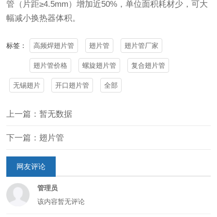
管（片距≥4.5mm）增加近50%，单位面积耗材少，可大
幅减小换热器体积。
高频焊翅片管
翅片管
翅片管厂家
标签：
翅片管价格
螺旋翅片管
复合翅片管
无锡翅片
开口翅片管
全部
上一篇：暂无数据
下一篇：翅片管
网友评论
管理员
该内容暂无评论