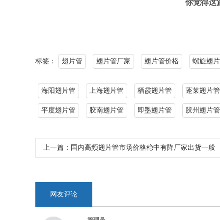
你觉得这
标签：
翅片管
翅片管厂家
翅片管价格
螺旋翅片
海阳翅片管
上海翅片管
栖霞翅片管
蓬莱翅片管
平度翅片管
胶南翅片管
即墨翅片管
胶州翅片管
上一篇：
国内高频翅片管市场价格稳中有降厂家出货一般
网友评论