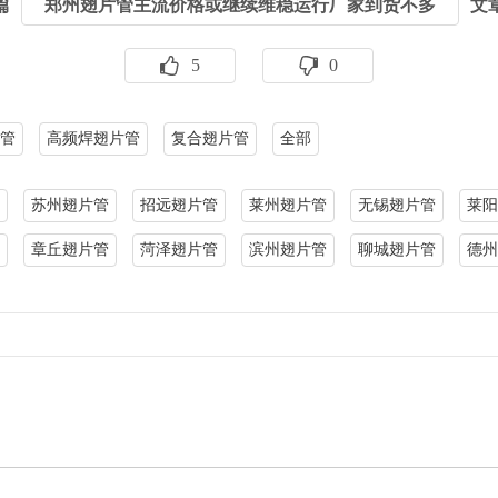
篇
郑州翅片管主流价格或继续维稳运行厂家到货不多
文
5
0
管
高频焊翅片管
复合翅片管
全部
苏州翅片管
招远翅片管
莱州翅片管
无锡翅片管
莱阳
章丘翅片管
菏泽翅片管
滨州翅片管
聊城翅片管
德州