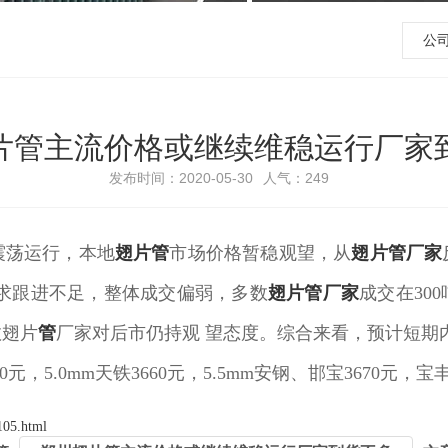
公
片管主流价格或继续维稳运行厂家
发布时间：2020-05-30
人气：
249
震荡运行，本地
翅片管
市场价格暂稳观望，从
翅片管厂家
求跟进不足，整体成交偏弱，多数
翅片管厂家
成交在30
数翅片
管
厂家对后市仍持观 望态度。综合来看，预计短期
00元，5.0mm天铁3660元，5.5mm安钢、邯宝3670元，
105.html