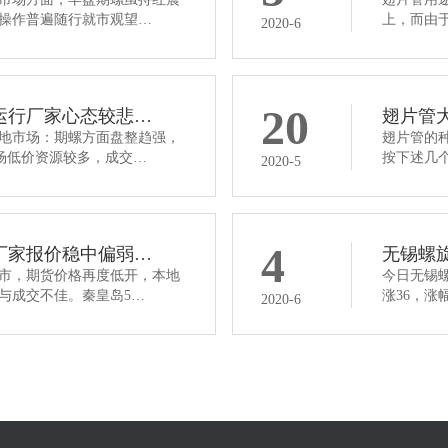
操作普遍随行就市观望…
上，而由
2020-6
20
运行厂家心态较悲…
翅片管
地市场：期螺方面盘整趋强，
翅片管的
面市场低价资源较多，成交…
按下述几个
2020-5
4
厂家报价稳中偏弱…
无锡螺
市，期货价格再度低开，本地
今日无锡螺
与成交不佳。秦皇岛5…
涨36，涨幅
2020-6