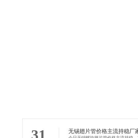
开齿型翅片管
31
无锡翅片管价格主流持稳厂
今日无锡螺旋翅片管价格主流持稳，