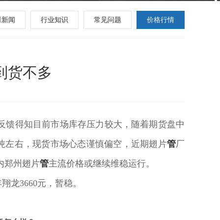
司新闻
行业知识
常见问题
价格行情
到货不多
反馈得知目前市场库存压力较大，随着期货盘中
0吨左右，现货市场心态谨慎偏空，近期翅片
管
厂
内郑州翅片
管
主流价格或继续维稳运行。
宝丰翔龙3660元，暂稳。