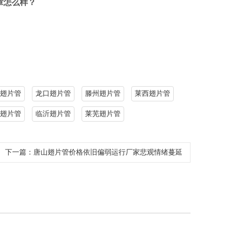
章怎么样？
翅片管
龙口翅片管
滕州翅片管
莱西翅片管
翅片管
临沂翅片管
莱芜翅片管
下一篇：
唐山翅片管价格依旧偏弱运行厂家悲观情绪蔓延