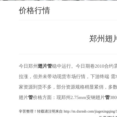
价格行情
郑州翅
今日郑州
翅片管
稳中运行。今日期卷2010合约
拉涨，但并未带动现货市场行情，下游终端 需
家资源到货不多，部分资源规格稍显紧俏，多
翅片
管
价格方面：现郑州2.75mm安钢翅片
管
38
辛苦整理！转载请注明来自
http://m.dxrnsb.com/jiagexingqing/