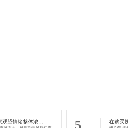
开齿型翅片管
了解详情
立即咨询
5
家观望情绪整体浓…
在购买
市场方面，早盘期螺虽持红震
翅片管用