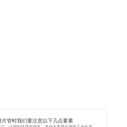
开口翅片管
翅片管时我们要注意以下几点要素
途广，运用的环境也很多，其中主要是应用于工业生产