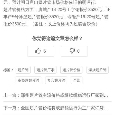
元，预计明日唐山翅片
管
市场价格依旧偏弱运行。
翅片
管
价格方面：唐城产14-20号工字钢报价3520元，正
丰产5号薄壁翅片
管
报价3530元，瑞隆产16-20号翅片管
报价3500元。（备注：以上价格均为过磅含税价）
你觉得这篇文章怎么样？
6
0
翅片管
翅片管厂家
翅片管价格
螺旋翅片管
标签：
高频焊翅片管
复合翅片管
全部
上一篇：郑州翅片管主流价格或继续维稳运行厂家到货不多
下一篇：全国翅片管价格将或趋稳运行为主厂家订货情况较好