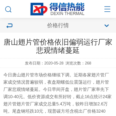
价格行情
唐山翅片管价格依旧偏弱运行厂家
悲观情绪蔓延
发布日期：2020-05-28
浏览次数：
268
今日唐山
翅片管
市场价格继续下调。近期各家
翅片管厂
家
成交情况普遍较弱，夜盘期螺低位震荡运行，
翅片管
厂家
悲观情绪蔓延。今日早间开盘，
翅片管
厂家率先下
调10-40元。低价资源成交有所好转，截止16点统计24家
翅片
管
翅片
管
厂家成交总量5.4万吨，较昨日增加2.6万
吨。尾盘钢坯跌10元，现普碳方坯含税出厂价格3240