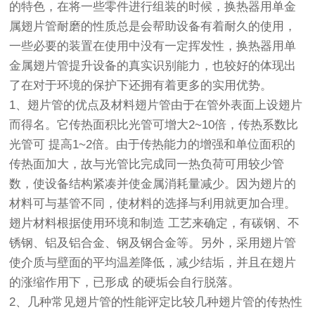
的特色，在将一些零件进行组装的时候，换热器用单金
属翅片管耐磨的性质总是会帮助设备有着耐久的使用，
一些必要的装置在使用中没有一定挥发性，换热器用单
金属翅片管提升设备的真实识别能力，也较好的体现出
了在对于环境的保护下还拥有着更多的实用优势。
1、翅片管的优点及材料翅片管由于在管外表面上设翅片
而得名。它传热面积比光管可增大2~10倍，传热系数比
光管可 提高1~2倍。由于传热能力的增强和单位面积的
传热面加大，故与光管比完成同一热负荷可用较少管
数，使设备结构紧凑并使金属消耗量减少。因为翅片的
材料可与基管不同，使材料的选择与利用就更加合理。
翅片材料根据使用环境和制造 工艺来确定，有碳钢、不
锈钢、铝及铝合金、钢及钢合金等。另外，采用翅片管
使介质与壁面的平均温差降低，减少结垢，并且在翅片
的涨缩作用下，已形成 的硬垢会自行脱落。
2、几种常见翅片管的性能评定比较几种翅片管的传热性