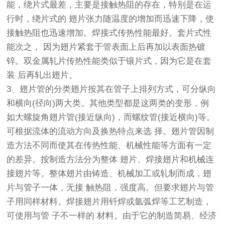
能，绕片式最差，主要是接触热阻的存在，特别是在运
行时，绕片式的 翅片张力随温度的增加而迅速下降，使
接触热阻也迅速增加。焊接式传热性能最好。套片式性
能次之， 因为翅片紧套于管表面上后再加以表面热镀
锌。双金属轧片传热性能类似于镶片式，因为它是在套
装 后再轧出翅片。
3、翅片管的分类翅片按其在管子上排列方式，可分纵向
和横向(径向)两大类。其他类型都是这两类的变形，例
如大螺旋角翅片管(接近纵向)，而螺纹管(接近横向)等。
可根据流体的流动方向及换热特点来选 择。翅片管因制
造方法不同而使其在传热性能、机械性能等方面有一定
的差异。按制造方法分为整体 翅片、焊接翅片和机械连
接翅片等。整体翅片由铸造、机械加工或轧制而成，翅
片与管子一体，无接 触热阻，强度高。但要求翅片与管
子用同样材料。焊接翅片用钎焊或氩弧焊等工艺制造，
可使用与管 子不一样的 材料。由于它的制造简易、经济